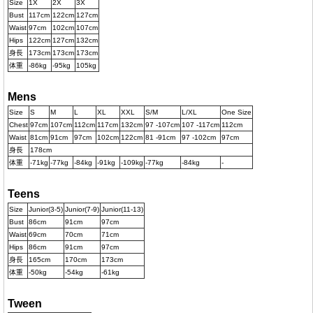
Size
1X
2X
3X
Bust
117cm
122cm
127cm
Waist
97cm
102cm
107cm
Hips
122cm
127cm
132cm
身長
173cm
173cm
173cm
体重
-86kg
-95kg
105kg
Mens
Size
S
M
L
XL
XXL
S/M
L/XL
One Size
Chest
97cm
107cm
112cm
117cm
132cm
97 -107cm
107 -117cm
112cm
Waist
81cm
91cm
97cm
102cm
122cm
81 -91cm
97 -102cm
97cm
身長
178cm
体重
-71kg
-77kg
-84kg
-91kg
-109kg
-77kg
-84kg
-
Teens
Size
Junior(3-5)
Junior(7-9)
Junior(11-13)
Bust
86cm
91cm
97cm
Waist
69cm
70cm
71cm
Hips
86cm
91cm
97cm
身長
165cm
170cm
173cm
体重
-50kg
-54kg
-61kg
Tween