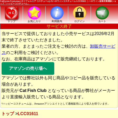
California Costumes (カリフォルニア コスチューム) のハロウィンコスチューム LCC01611 ｜ハロウィン仮装衣装通販ショ
ップ「ハッピーコスチューム」
トップ
お気に入り
利用案内
ログイン
カート
サービス終了
当サービスで提供しておりました小売サービスは2026年2月
末で終了させていただきました。
業者の方、まとまったご注文をご検討の方は、
卸販売サービ
ス
のご利用をご検討ください。
なお、在庫商品はアマゾンにて販売継続しております。
アマゾンの売り場へ
アマゾンでは弊社以外も同じ商品やコピー品を販売している
場合があります。
販売元が
Cat Fish Club
となっている商品が弊社がメーカー
より直接輸入販売している商品となります。
*ハッピーコスチュームは、Amazonアソシエイトとして適格販売により収入を得ています。
トップ
LCC01611